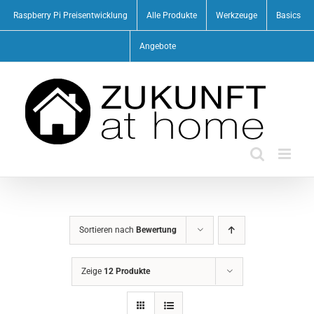
Zum
Raspberry Pi Preisentwicklung
Alle Produkte
Werkzeuge
Basics
Inhalt
springen
Angebote
Sortieren nach
Bewertung
Zeige
12 Produkte