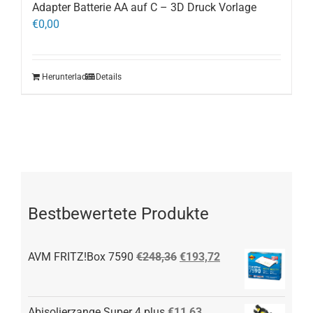
Adapter Batterie AA auf C – 3D Druck Vorlage
€
0,00
Herunterladen
Details
Bestbewertete Produkte
AVM FRITZ!Box 7590
€
248,36
€
193,72
Abisolierzange Super 4 plus
€
11,63