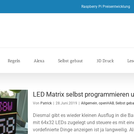
Raspberry Pi Preisentwicklung
Regeln
Alexa
Selbst gebaut
3D Druck
Les
LED Matrix selbst programmieren 
Von
Patrick
|
28.Juni.2019
|
Allgemein
,
openHAB
,
Selbst geb
Diesmal gibt es wieder kleinen Ausflug in die Ba
mit 64x32 LEDs zugelegt und steuere es mit e
vordefinierte Dinge anzeigen ist ja langweilig. Al