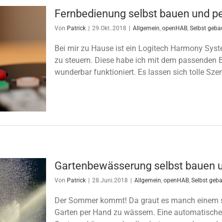
Fernbedienung selbst bauen und p
Von
Patrick
|
29.Okt..2018
|
Allgemein
,
openHAB
,
Selbst geba
Bei mir zu Hause ist ein Logitech Harmony Sys
zu steuern. Diese habe ich mit dem passenden B
wunderbar funktioniert. Es lassen sich tolle Szene
Gartenbewässerung selbst bauen 
Von
Patrick
|
28.Juni.2018
|
Allgemein
,
openHAB
,
Selbst geb
Der Sommer kommt! Da graut es manch einem 
Garten per Hand zu wässern. Eine automatische 