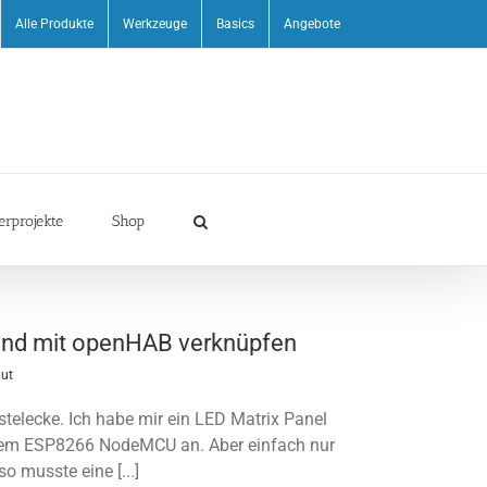
Alle Produkte
Werkzeuge
Basics
Angebote
erprojekte
Shop
und mit openHAB verknüpfen
aut
stelecke. Ich habe mir ein LED Matrix Panel
inem ESP8266 NodeMCU an. Aber einfach nur
so musste eine [...]