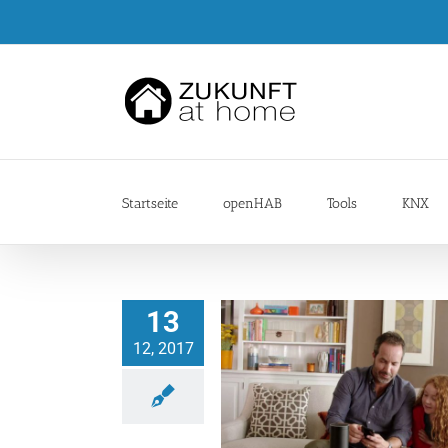
Zum
Inhalt
springen
Startseite
openHAB
Tools
KNX
13
12, 2017