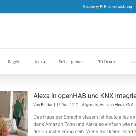
Raspberry Pi Preisentwicklung
Regeln
Alexa
Selbst gebaut
3D Druck
Les
Alexa in openHAB und KNX integri
Von
Patrick
|
13.Dez..2017
|
Allgemein
,
Amazon Alexa
,
KNX
,
Das Haus per Sprache steuern ist heute alles and
dank Amazon Echo und Alexa so einfach wie ni
der Haussteuerung sein. Wenn mal keine Hand zur