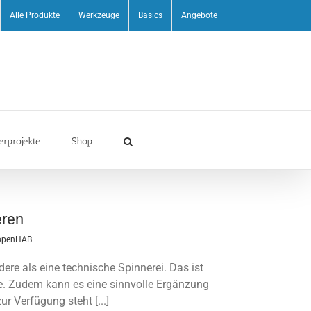
Alle Produkte
Werkzeuge
Basics
Angebote
erprojekte
Shop
eren
openHAB
ere als eine technische Spinnerei. Das ist
e. Zudem kann es eine sinnvolle Ergänzung
 Verfügung steht [...]